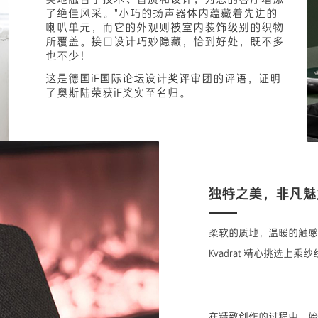
了绝佳风采。"小巧的扬声器体内蕴藏着先进的
喇叭单元，而它的外观则被室内装饰级别的织物
所覆盖。接口设计巧妙隐藏，恰到好处，既不多
也不少！
这是德国iF国际论坛设计奖评审团的评语，证明
了奥斯陆荣获iF奖实至名归。
独特之美，非凡魅
柔软的质地，温暖的触感
Kvadrat 精心挑选上
在精致创作的过程中，始终