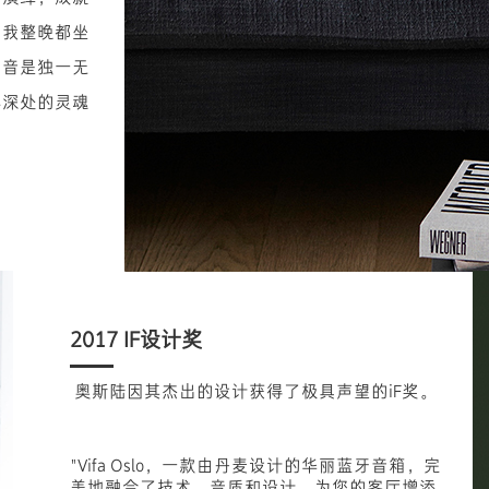
，我整晚都坐
声音是独一无
心深处的灵魂
，如同置身于
你眼前为你献上
的独特效果，
2017 IF设计奖
奥斯陆因其杰出的设计获得了极具声望的iF奖。
"Vifa Oslo，一款由丹麦设计的华丽蓝牙音箱，完
美地融合了技术、音质和设计，为您的客厅增添